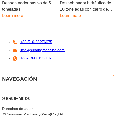
Desbobinador pasivo de 5
Desbobinador hidráulico de
toneladas
10 toneladas con carro de
Learn more
carga
Learn more
+86-510-88276675
info@suhangmachine.com
+86-13606193016
NAVEGACIÓN
SÍGUENOS
Derechos de autor
© Sussman Machinery(Wuxi)Co.,Ltd