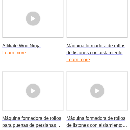
Affiliate Woo Ninja
Máquina formadora de rollos
Learn more
de listones con aislamiento
de persianas de Windows de
Learn more
39 mm y 45 mm
Máquina formadora de rollos
Máquina formadora de rollos
para puertas de persianas de
de listones con aislamiento