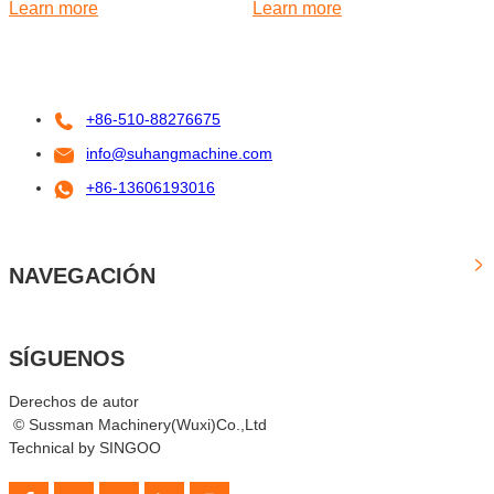
espuma de PU de 55 mm, 77
Learn more
de espuma de PU para
Learn more
mm y 98 mm
ventanas y puertas
+86-510-88276675
info@suhangmachine.com
+86-13606193016
NAVEGACIÓN
SÍGUENOS
Derechos de autor
© Sussman Machinery(Wuxi)Co.,Ltd
Technical by SINGOO